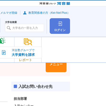
・メルマガ登録
教育関係者の方（Kei-Net Plus）
大学名検索
ログイン
大学の今
河合塾グループで
大学資料を請求
大学
トピック＆
レポート
大学情報
メニュー
入試お問い合わせ先
担当部署
入学センター