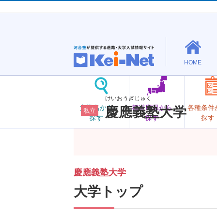
HOME
けいおうぎじゅく
大学名から
都道府県から
各種条件
慶應義塾大学
私立
探す
探す
探す
慶應義塾大学
大学トップ