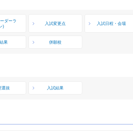
ボーダーラ
入試変更点
入試日程・会場
ン)
結果
併願校
型選抜
入試結果