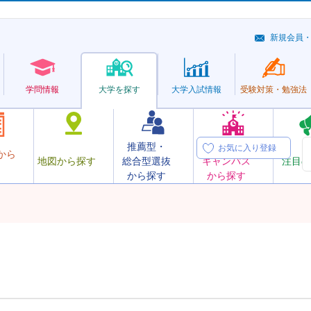
新規会員
学問情報
大学を探す
大学
入試情報
受験対策・
勉強法
推薦型・
オープン
お気に入り登録
から
地図から探す
総合型選抜
キャンパス
注目の
から探す
から探す