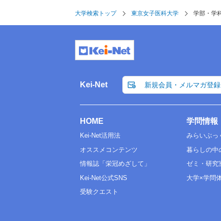
大学検索トップ
東京女子医科大学
学部・学
Kei-Net
新規会員・メルマガ登録
HOME
学問情報
Kei-Net活用法
みらいぶっ
オススメコンテンツ
暮らしの中
情報誌「栄冠めざして」
ゼミ・研究
Kei-Net公式SNS
大学×学問
受験クエスト