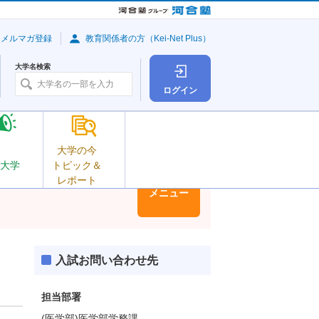
・メルマガ登録
教育関係者の方（Kei-Net Plus）
大学名検索
ログイン
大学の今
大学
トピック＆
レポート
大学情報
メニュー
入試お問い合わせ先
担当部署
(医学部)医学部学務課