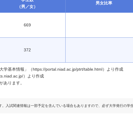
男女
比率
（男／女）
669
372
ttps://portal.niad.ac.jp/ptrt/table.html）より作成
.niad.ac.jp/）より作成
があります。
す。入試関連情報は一部予定を含んでいる場合もありますので、必ず大学発行の学