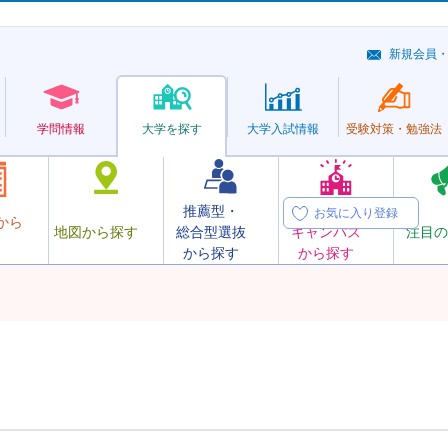
新規会員
学問情報
大学を探す
大学
入試情報
受験対策・
勉強法
推薦型・
オープン
お気に入り登録
から
地図から探す
総合型選抜
キャンパス
注目の
から探す
から探す