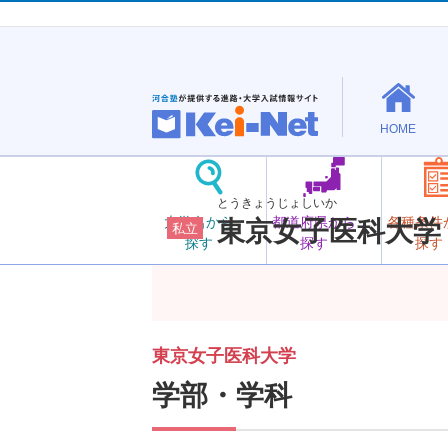
HOME
とうきょうじょしいか
大学名から
都道府県から
各種条件
東京女子医科大学
私立
探す
探す
探す
東京女子医科大学
学部・学科