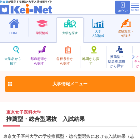
ログイン
大学
受験対策・
HOME
学問情報
大学を探す
入試情報
勉強法
推薦型・
オ
とうきょうじょしいか
大学名から
都道府県か
各種条件か
地図から探
総合型選抜
キ
東京女子医科大学
探す
ら探す
ら探す
す
私立
から探す
か
お気に入り
大学情報
メニュー
東京女子医科大学
推薦型・総合型選抜 入試結果
東京女子医科大学の学校推薦型・総合型選抜における入試結果（志