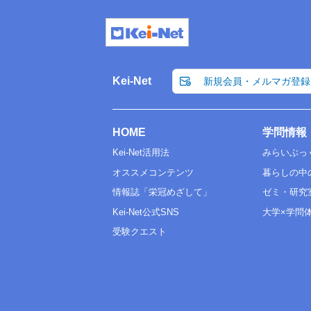
Kei-Net
新規会員・メルマガ登録
HOME
学問情報
Kei-Net活用法
みらいぶっ
オススメコンテンツ
暮らしの中
情報誌「栄冠めざして」
ゼミ・研究
Kei-Net公式SNS
大学×学問
受験クエスト