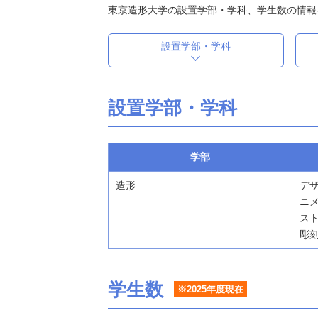
東京造形大学の設置学部・学科、学生数の情報
設置学部・学科
設置学部・学科
学部
造形
デザ
ニメ
スト
彫
学生数
※2025年度現在