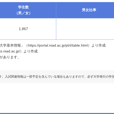
学生数
男女
比率
（男／女）
1,867
ttps://portal.niad.ac.jp/ptrt/table.html）より作成
.niad.ac.jp/）より作成
があります。
す。入試関連情報は一部予定を含んでいる場合もありますので、必ず大学発行の学