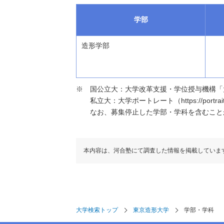
学部
造形学部
国公立大：大学改革支援・学位授与機構「大学基本情報」（h
私立大：大学ポートレート（https://portraits
なお、募集停止した学部・学科を含むこと
本内容は、河合塾にて調査した情報を掲載していま
大学検索トップ
東京造形大学
学部・学科