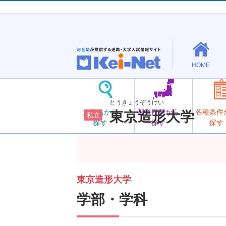
HOME
とうきょうぞうけい
大学名から
都道府県から
各種条件
東京造形大学
私立
探す
探す
探す
東京造形大学
学部・学科