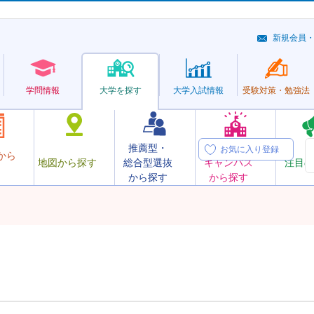
新規会員
学問情報
大学を探す
大学
入試情報
受験対策・
勉強法
推薦型・
オープン
お気に入り登録
から
地図から探す
総合型選抜
キャンパス
注目の
から探す
から探す