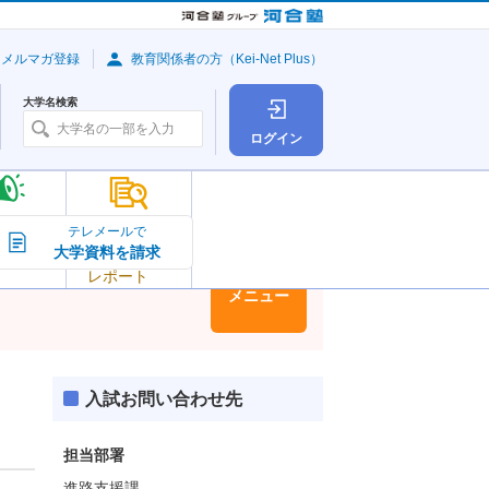
・メルマガ登録
教育関係者の方（Kei-Net Plus）
大学名検索
ログイン
大学の今
テレメールで
大学資料を請求
大学
トピック＆
レポート
大学情報
メニュー
入試お問い合わせ先
担当部署
進路支援課