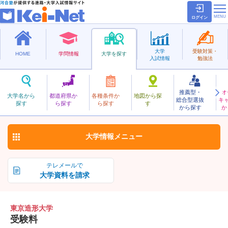
ログイン
大学
受験対策・
HOME
学問情報
大学を探す
入試情報
勉強法
推薦型・
オ
とうきょうぞうけい
大学名から
都道府県か
各種条件か
地図から探
総合型選抜
キ
東京造形大学
探す
ら探す
ら探す
す
私立
から探す
か
お気に入り
大学情報
メニュー
テレメールで
大学資料を請求
東京造形大学
受験料