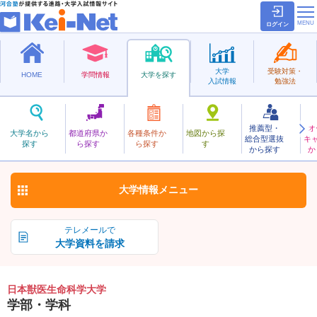
ログイン
大学
受験対策・
HOME
学問情報
大学を探す
入試情報
勉強法
推薦型・
オ
にほんじゅういせいめいかがく
大学名から
都道府県か
各種条件か
地図から探
総合型選抜
キ
日本獣医生命科学大学
探す
ら探す
ら探す
す
私立
から探す
か
お気に入り
大学情報
メニュー
テレメールで
大学資料を請求
日本獣医生命科学大学
学部・学科