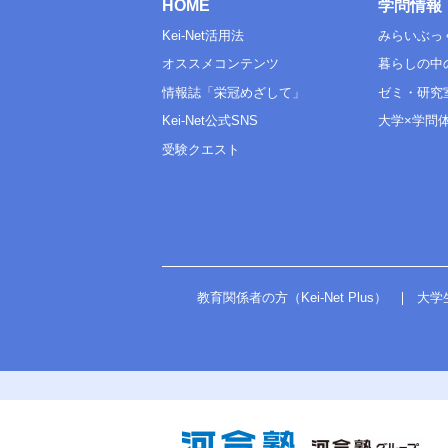
HOME
学問情報
Kei-Net活用法
みらいぶっ
オススメコンテンツ
暮らしの中
情報誌「栄冠めざして」
ゼミ・研究
Kei-Net公式SNS
大学×学問
受験クエスト
教育関係者の方（Kei-Net Plus）
大学