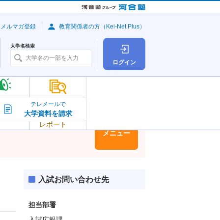
・メルマガ登録
教育関係者の方（Kei-Net Plus）
大学名検索
ログイン
大学の今
テレメールで
大学資料を請求
大学
トピック＆
レポート
大学情報
メニュー
入試お問い合わせ先
担当部署
入試広報課