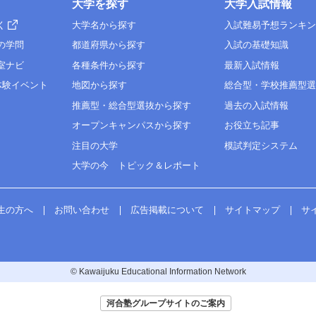
大学を探す
大学入試情報
く
大学名から探す
入試難易予想ランキ
の学問
都道府県から探す
入試の基礎知識
室ナビ
各種条件から探す
最新入試情報
体験イベント
地図から探す
総合型・学校推薦型
推薦型・総合型選抜から探す
過去の入試情報
オープンキャンパスから探す
お役立ち記事
注目の大学
模試判定システム
大学の今 トピック＆レポート
生の方へ
お問い合わせ
広告掲載について
サイトマップ
サ
© Kawaijuku Educational Information Network
河合塾グループサイトのご案内