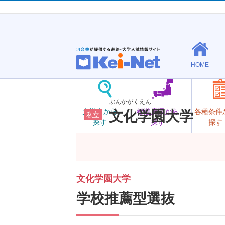
HOME
ぶんかがくえん
大学名から
都道府県から
各種条件
文化学園大学
私立
探す
探す
探す
文化学園大学
学校推薦型選抜