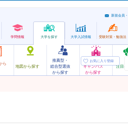
新規会員
学問情報
大学を探す
大学
入試情報
受験対策・
勉強法
推薦型・
オープン
お気に入り登録
から
地図から探す
総合型選抜
キャンパス
注目の
から探す
から探す