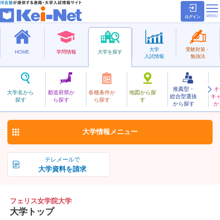
ログイン
大学
受験対策・
HOME
学問情報
大学を探す
入試情報
勉強法
推薦型・
オ
ふぇりすじょがくいん
大学名から
都道府県か
各種条件か
地図から探
総合型選抜
キ
フェリス女学院大学
探す
ら探す
ら探す
す
私立
から探す
か
お気に入り
大学情報
メニュー
テレメールで
大学資料を請求
フェリス女学院大学
大学トップ