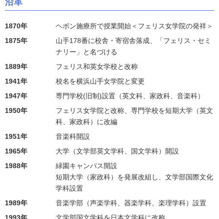
沿革
1870年
ヘボン施療所で授業開始＜フェリス女学院の発祥＞
1875年
山手178番に校舎・寄宿舎落成、「フェリス・セミ
ナリー」と名づける
1889年
フェリス和英女学校と改称
1941年
校名を横浜山手女学院と変更
1947年
専門学校(旧制)設置（英文科、家政科、音楽科）
1950年
フェリス女学院と改称、専門学校を短期大学（英文
科、家政科）に改編
1951年
音楽科開設
1965年
大学（文学部英文学科、国文学科）開設
1988年
緑園キャンパス開設
短期大学（家政科）を発展改組し、文学部国際文化
学科設置
1989年
音楽学部（声楽学科、器楽学科、楽理学科）設置
1993年
文学部国文学科を日本文学科に改称