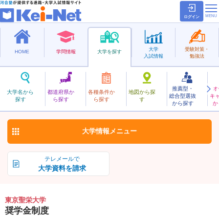
ログイン
大学
受験対策・
HOME
学問情報
大学を探す
入試情報
勉強法
推薦型・
オ
とうきょうせいえい
大学名から
都道府県か
各種条件か
地図から探
総合型選抜
キ
東京聖栄大学
探す
ら探す
ら探す
す
私立
から探す
か
お気に入り
大学情報
メニュー
テレメールで
大学資料を請求
東京聖栄大学
奨学金制度