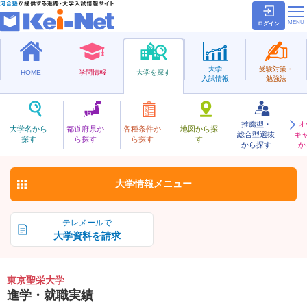
ログイン
大学
受験対策・
HOME
学問情報
大学を探す
入試情報
勉強法
推薦型・
オ
とうきょうせいえい
大学名から
都道府県か
各種条件か
地図から探
総合型選抜
キ
東京聖栄大学
探す
ら探す
ら探す
す
私立
から探す
か
お気に入り
大学情報
メニュー
テレメールで
大学資料を請求
東京聖栄大学
進学・就職実績