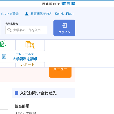
・メルマガ登録
教育関係者の方（Kei-Net Plus）
大学名検索
ログイン
大学の今
テレメールで
大学資料を請求
大学
トピック＆
レポート
大学情報
メニュー
入試お問い合わせ先
担当部署
入試・広報課