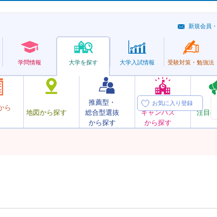
新規会員
学問情報
大学を探す
大学
入試情報
受験対策・
勉強法
推薦型・
オープン
お気に入り登録
から
地図から探す
総合型選抜
キャンパス
注目の
から探す
から探す