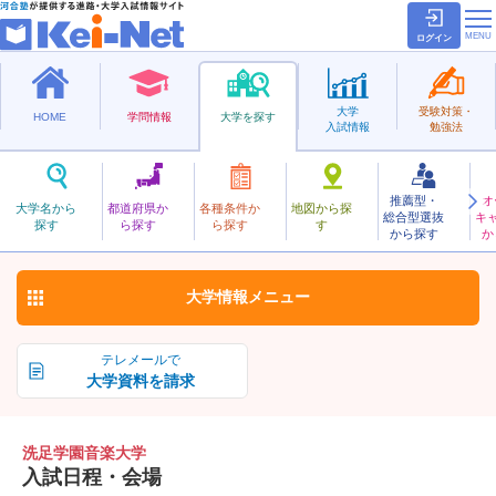
ログイン
大学
受験対策・
HOME
学問情報
大学を探す
入試情報
勉強法
推薦型・
オ
せんぞくがくえんおんがく
大学名から
都道府県か
各種条件か
地図から探
総合型選抜
キ
洗足学園音楽大学
探す
ら探す
ら探す
す
私立
から探す
か
お気に入り
大学情報
メニュー
テレメールで
大学資料を請求
洗足学園音楽大学
入試日程・会場