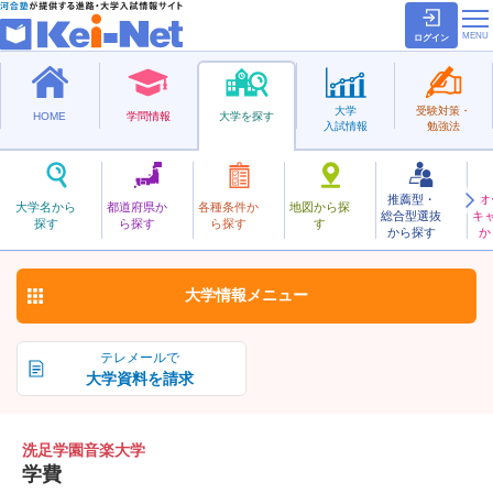
ログイン
大学
受験対策・
HOME
学問情報
大学を探す
入試情報
勉強法
推薦型・
オ
せんぞくがくえんおんがく
大学名から
都道府県か
各種条件か
地図から探
総合型選抜
キ
洗足学園音楽大学
探す
ら探す
ら探す
す
私立
から探す
か
お気に入り
大学情報
メニュー
テレメールで
大学資料を請求
洗足学園音楽大学
学費