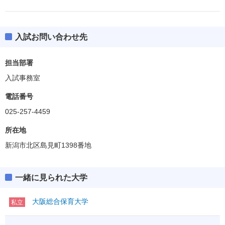
入試お問い合わせ先
心理・福祉学部
担当部署
医療技術学部
入試事務室
偏差値
40.0(BF除く)
電話番号
リハビリテーション学部
025-257-4459
偏差値
35.0(BF除く)
所在地
看護学部
新潟市北区島見町1398番地
偏差値
40.0
健康科学部
一緒に見られた大学
偏差値
35.0～37.5
大阪総合保育大学
私立
医療情報経営学部
偏差値
37.5(BF除く)