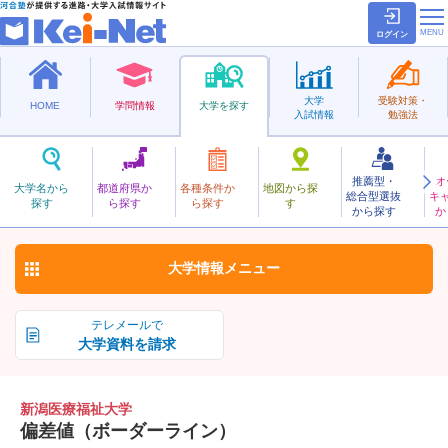
ログイン
大学
受験対策・
HOME
学問情報
大学を探す
入試情報
勉強法
推薦型・
オ
にいがたいりょうふくし
大学名から
都道府県か
各種条件か
地図から探
総合型選抜
キ
新潟医療福祉大学
探す
ら探す
ら探す
す
私立
から探す
か
お気に入り
大学情報
メニュー
テレメールで
大学資料を請求
新潟医療福祉大学
偏差値（ボーダーライン）