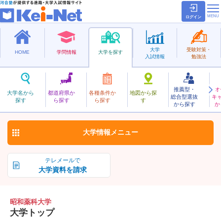
ログイン
大学
受験対策・
HOME
学問情報
大学を探す
入試情報
勉強法
推薦型・
オ
しょうわやっか
大学名から
都道府県か
各種条件か
地図から探
総合型選抜
キ
昭和薬科大学
探す
ら探す
ら探す
す
私立
から探す
か
お気に入り
大学情報
メニュー
テレメールで
大学資料を請求
昭和薬科大学
大学トップ