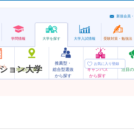
新規会員
学問情報
大学を探す
大学
入試情報
受験対策・
勉強法
推薦型・
オープン
お気に入り登録
から
ション大学
地図から探す
総合型選抜
キャンパス
注目の
から探す
から探す