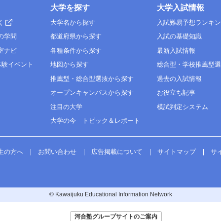
大学を探す
大学入試情報
く
大学名から探す
入試難易予想ランキ
の学問
都道府県から探す
入試の基礎知識
室ナビ
各種条件から探す
最新入試情報
体験イベント
地図から探す
総合型・学校推薦型
推薦型・総合型選抜から探す
過去の入試情報
オープンキャンパスから探す
お役立ち記事
注目の大学
模試判定システム
大学の今 トピック＆レポート
生の方へ
お問い合わせ
広告掲載について
サイトマップ
サ
© Kawaijuku Educational Information Network
河合塾グループサイトのご案内