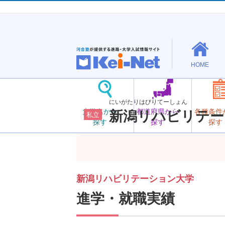
HOME
にいがたりはびりてーしょん
大学名から
都道府県から
各種条件
新潟リハビリテー
私立
探す
探す
探す
新潟リハビリテーション大学
進学・就職実績