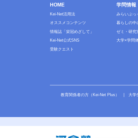
HOME
学問情報
Kei-Net活用法
みらいぶっ
オススメコンテンツ
暮らしの中
情報誌「栄冠めざして」
ゼミ・研究
Kei-Net公式SNS
大学×学問
受験クエスト
教育関係者の方（Kei-Net Plus）
大学