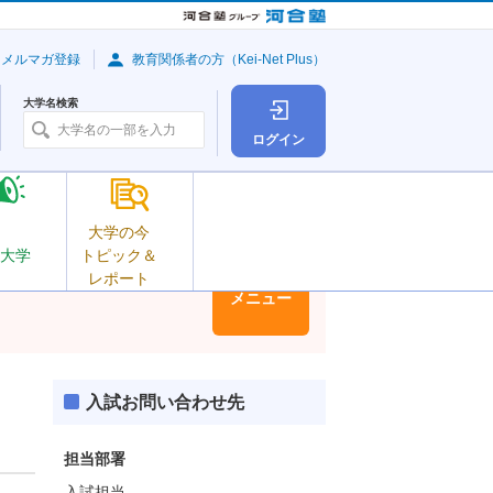
・メルマガ登録
教育関係者の方（Kei-Net Plus）
大学名検索
ログイン
大学の今
大学
トピック＆
レポート
大学情報
メニュー
入試お問い合わせ先
担当部署
入試担当