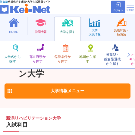
ログイン
大学
受験対策・
HOME
学問情報
大学を探す
入試情報
勉強法
推薦型・
オ
にいがたりはびりてーしょん
大学名から
都道府県か
各種条件か
地図から探
総合型選抜
キ
新潟リハビリテーショ
探す
ら探す
ら探す
す
私立
から探す
か
お気に入り
ン大学
大学情報
メニュー
新潟リハビリテーション大学
入試科目