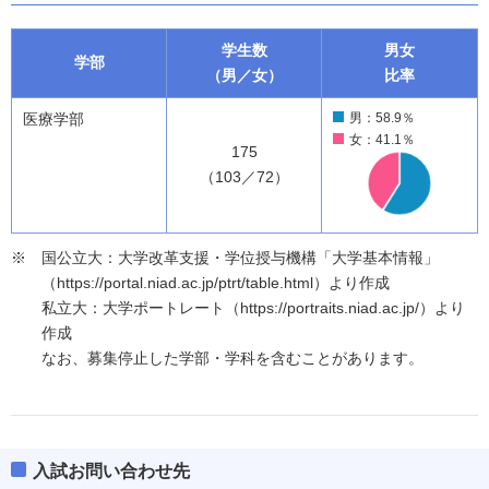
学生数
男女
学部
（男／女）
比率
医療学部
男：58.9％
女：41.1％
175
（103／72）
国公立大：大学改革支援・学位授与機構「大学基本情報」
（https://portal.niad.ac.jp/ptrt/table.html）より作成
私立大：大学ポートレート（https://portraits.niad.ac.jp/）より
作成
なお、募集停止した学部・学科を含むことがあります。
入試お問い合わせ先