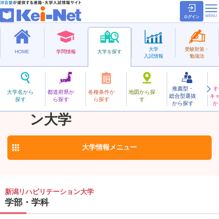
ログイン
大学
受験対策・
HOME
学問情報
大学を探す
入試情報
勉強法
推薦型・
オ
にいがたりはびりてーしょん
大学名から
都道府県か
各種条件か
地図から探
総合型選抜
キ
新潟リハビリテーショ
探す
ら探す
ら探す
す
私立
から探す
か
お気に入り
ン大学
大学情報
メニュー
新潟リハビリテーション大学
学部・学科