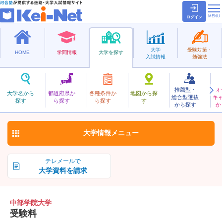
ログイン
大学
受験対策・
HOME
学問情報
大学を探す
入試情報
勉強法
推薦型・
オ
ちゅうぶがくいん
大学名から
都道府県か
各種条件か
地図から探
総合型選抜
キ
中部学院大学
探す
ら探す
ら探す
す
私立
から探す
か
お気に入り
大学情報
メニュー
テレメールで
大学資料を請求
中部学院大学
受験料