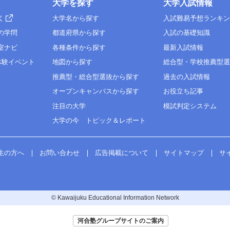
大学を探す
大学入試情報
く
大学名から探す
入試難易予想ランキ
の学問
都道府県から探す
入試の基礎知識
室ナビ
各種条件から探す
最新入試情報
体験イベント
地図から探す
総合型・学校推薦型
推薦型・総合型選抜から探す
過去の入試情報
オープンキャンパスから探す
お役立ち記事
注目の大学
模試判定システム
大学の今 トピック＆レポート
生の方へ
お問い合わせ
広告掲載について
サイトマップ
サ
© Kawaijuku Educational Information Network
河合塾グループサイトのご案内