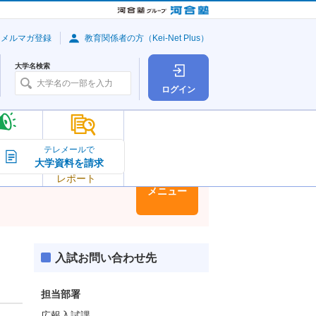
・メルマガ登録
教育関係者の方（Kei-Net Plus）
大学名検索
ログイン
大学の今
テレメールで
大学資料を請求
大学
トピック＆
レポート
大学情報
メニュー
入試お問い合わせ先
担当部署
広報入試課