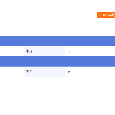
※2026年
割引
○
割引
○