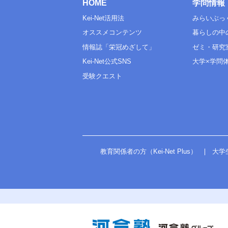
HOME
学問情報
Kei-Net活用法
みらいぶっ
オススメコンテンツ
暮らしの中
情報誌「栄冠めざして」
ゼミ・研究
Kei-Net公式SNS
大学×学問
受験クエスト
教育関係者の方（Kei-Net Plus）
大学