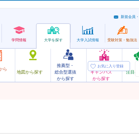
新規会員
学問情報
大学を探す
大学
入試情報
受験対策・
勉強法
推薦型・
オープン
お気に入り登録
から
地図から探す
総合型選抜
キャンパス
注目の
から探す
から探す