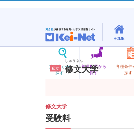
HOME
しゅうぶん
大学名から
都道府県から
各種条件
修文大学
私立
探す
探す
探す
修文大学
受験料