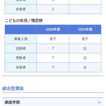
合格者
1
こどもの生活／指定校
2026年度
2025年度
募集人員
若干
若干
志願者
7
11
受験者
7
11
合格者
7
11
総合型選抜
家政学部