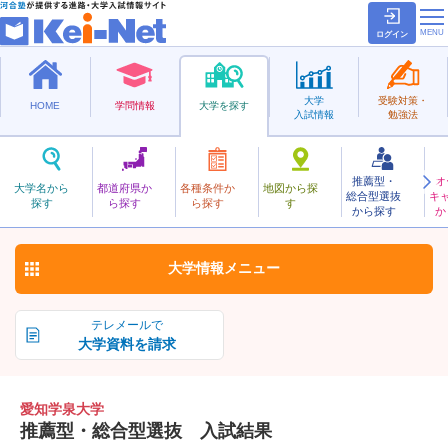
ログイン
大学
受験対策・
HOME
学問情報
大学を探す
入試情報
勉強法
推薦型・
オ
あいちがくせん
大学名から
都道府県か
各種条件か
地図から探
総合型選抜
キ
愛知学泉大学
探す
ら探す
ら探す
す
私立
から探す
か
お気に入り
大学情報
メニュー
テレメールで
大学資料を請求
愛知学泉大学
推薦型・総合型選抜 入試結果