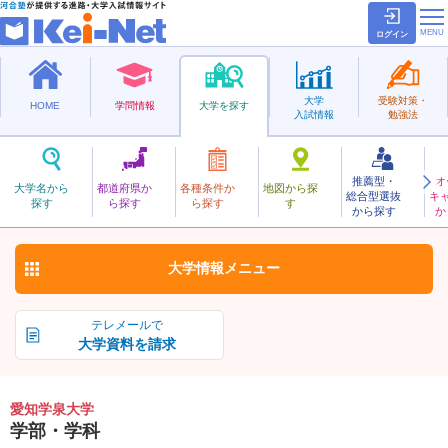
ログイン
大学
受験対策・
HOME
学問情報
大学を探す
入試情報
勉強法
推薦型・
オ
あいちがくせん
大学名から
都道府県か
各種条件か
地図から探
総合型選抜
キ
愛知学泉大学
探す
ら探す
ら探す
す
私立
から探す
か
お気に入り
大学情報
メニュー
テレメールで
大学資料を請求
愛知学泉大学
学部・学科