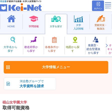
ログイン
大学
受験対策・
HOME
学問情報
大学を探す
入試情報
勉強法
推薦型・
オ
すぎやまじょがくえん
大学名から
都道府県か
各種条件か
地図から探
総合型選抜
キ
椙山女学園大学
探す
ら探す
ら探す
す
私立
から探す
か
お気に入り
大学情報
メニュー
河合塾グループで
大学資料を請求
椙山女学園大学
取得可能資格