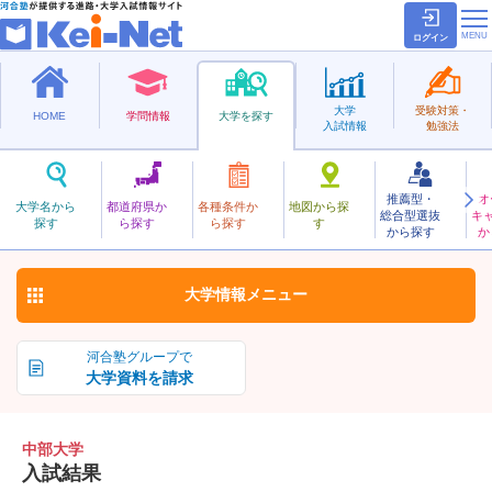
ログイン
大学
受験対策・
HOME
学問情報
大学を探す
入試情報
勉強法
推薦型・
オ
ちゅうぶ
大学名から
都道府県か
各種条件か
地図から探
総合型選抜
キ
中部大学
探す
ら探す
ら探す
す
私立
から探す
か
お気に入り
大学情報
メニュー
河合塾グループで
大学資料を請求
中部大学
入試結果