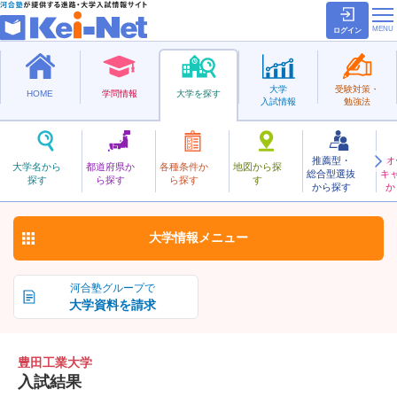
ログイン
大学
受験対策・
HOME
学問情報
大学を探す
入試情報
勉強法
推薦型・
オ
とよたこうぎょう
大学名から
都道府県か
各種条件か
地図から探
総合型選抜
キ
豊田工業大学
探す
ら探す
ら探す
す
私立
から探す
か
お気に入り
大学情報
メニュー
河合塾グループで
大学資料を請求
豊田工業大学
入試結果