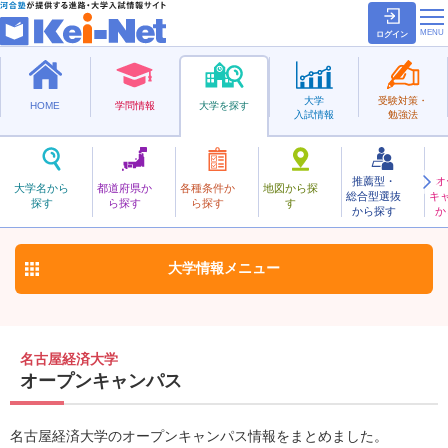
ログイン
大学
受験対策・
HOME
学問情報
大学を探す
入試情報
勉強法
推薦型・
オ
なごやけいざい
大学名から
都道府県か
各種条件か
地図から探
総合型選抜
キ
名古屋経済大学
探す
ら探す
ら探す
す
私立
から探す
か
お気に入り
大学情報
メニュー
名古屋経済大学
オープンキャンパス
名古屋経済大学のオープンキャンパス情報をまとめました。