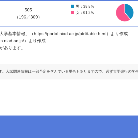
男：38.8％
505
女：61.2％
（196／309）
ttps://portal.niad.ac.jp/ptrt/table.html）より作成
.niad.ac.jp/）より作成
があります。
す。入試関連情報は一部予定を含んでいる場合もありますので、必ず大学発行の学