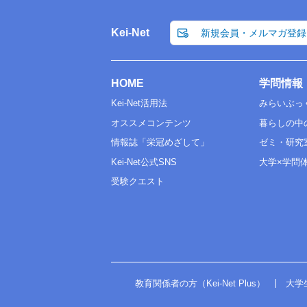
Kei-Net
新規会員・メルマガ登録
HOME
学問情報
Kei-Net活用法
みらいぶっ
オススメコンテンツ
暮らしの中
情報誌「栄冠めざして」
ゼミ・研究
Kei-Net公式SNS
大学×学問
受験クエスト
教育関係者の方（Kei-Net Plus）
大学