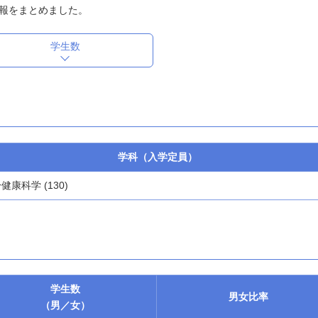
報をまとめました。
学生数
学科（入学定員）
健康科学 (130)
学生数
男女
比率
（男／女）