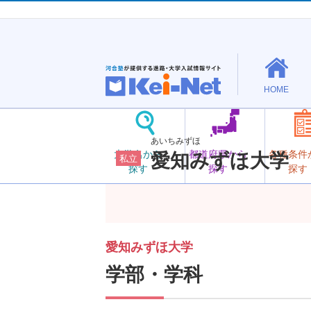
HOME
あいちみずほ
大学名から
都道府県から
各種条件
愛知みずほ大学
私立
探す
探す
探す
愛知みずほ大学
学部・学科