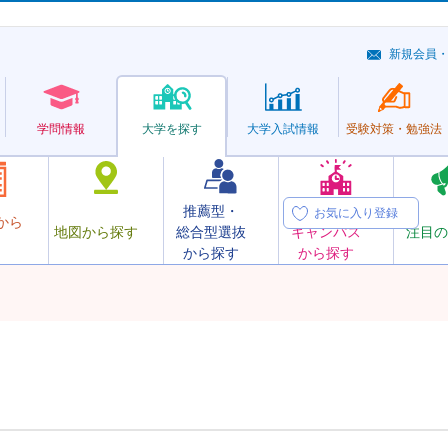
新規会員
学問情報
大学を探す
大学
入試情報
受験対策・
勉強法
推薦型・
オープン
お気に入り登録
から
地図から探す
総合型選抜
キャンパス
注目の
から探す
から探す