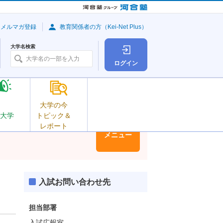
・メルマガ登録
教育関係者の方（Kei-Net Plus）
大学名検索
ログイン
大学の今
大学
トピック＆
レポート
大学情報
メニュー
入試お問い合わせ先
担当部署
入試広報室