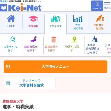
ログイン
大学
受験対策・
HOME
学問情報
大学を探す
入試情報
勉強法
推薦型・
オ
とよはしそうぞう
大学名から
都道府県か
各種条件か
地図から探
総合型選抜
キ
豊橋創造大学
探す
ら探す
ら探す
す
私立
から探す
か
お気に入り
大学情報
メニュー
テレメールで
大学資料を請求
豊橋創造大学
進学・就職実績