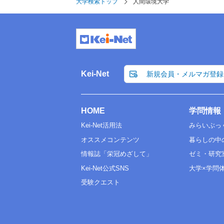
大学検索トップ
人間環境大学
Kei-Net
新規会員・メルマガ登録
HOME
学問情報
Kei-Net活用法
みらいぶっ
オススメコンテンツ
暮らしの中
情報誌「栄冠めざして」
ゼミ・研究
Kei-Net公式SNS
大学×学問
受験クエスト