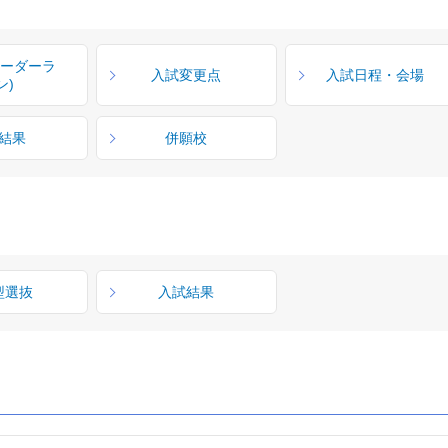
ボーダーラ
入試変更点
入試日程・会場
ン)
結果
併願校
型選抜
入試結果