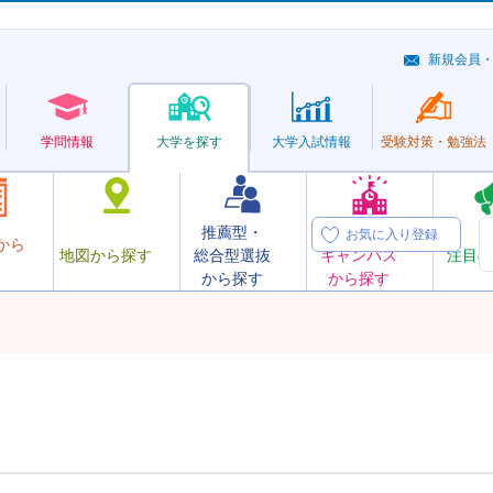
新規会員
学問情報
大学を探す
大学
入試情報
受験対策・
勉強法
推薦型・
オープン
お気に入り登録
から
地図から探す
総合型選抜
キャンパス
注目の
から探す
から探す