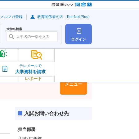
・メルマガ登録
教育関係者の方（Kei-Net Plus）
大学名検索
ログイン
大学の今
テレメールで
大学資料を請求
大学
トピック＆
レポート
大学情報
メニュー
入試お問い合わせ先
担当部署
入試･広報部