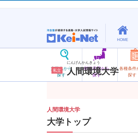
HOME
にんげんかんきょう
大学名から
都道府県から
各種条件
人間環境大学
私立
探す
探す
探す
人間環境大学
大学トップ