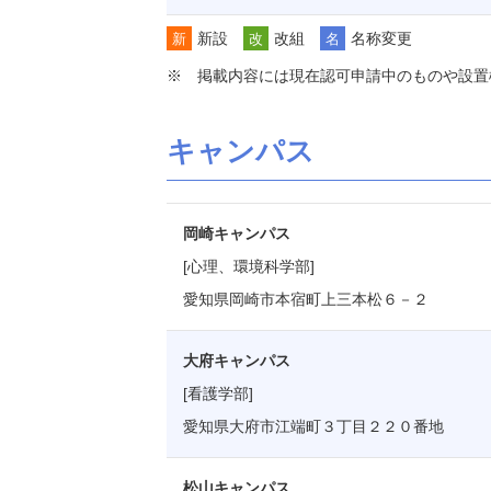
新設
改組
名称変更
新
改
名
掲載内容には現在認可申請中のものや設置
キャンパス
岡崎キャンパス
[心理、環境科学部]
愛知県岡崎市本宿町上三本松６－２
大府キャンパス
[看護学部]
愛知県大府市江端町３丁目２２０番地
松山キャンパス