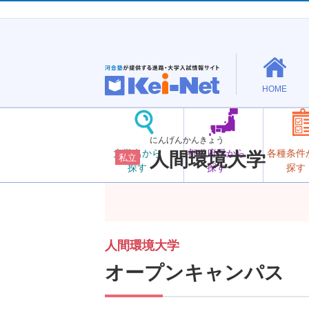
HOME
にんげんかんきょう
大学名から
都道府県から
各種条件
人間環境大学
私立
探す
探す
探す
人間環境大学
オープンキャンパス