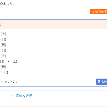
めました。
※2026年
理
1(土)
6(日)
4(日)
4(日)
8(土)
(日)・29(土)
0(日)
13(日)
崎キャンパス
MA
詳細を表示