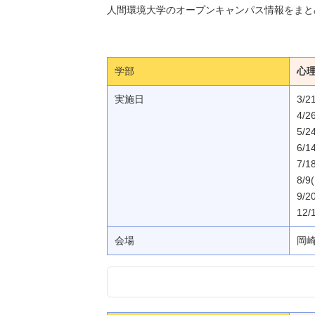
人間環境大学のオープンキャンパス情報をまと
学部
心
実施日
3/2
4/2
5/2
6/1
7/1
8/9
9/2
12/
会場
岡