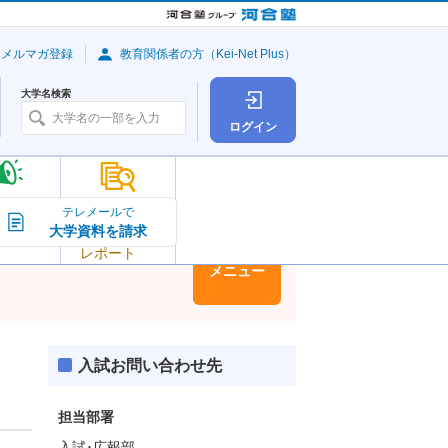
・メルマガ登録
教育関係者の方（Kei-Net Plus）
大学名検索
ログイン
大学の今
テレメールで
大学資料を請求
大学
トピック＆
レポート
大学情報
メニュー
入試お問い合わせ先
担当部署
入試･広報部