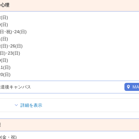
合心理
2(日)
9(日)
(日･祝)･24(日)
1(日)
2(日)･26(日)
(日)･23(日)
0(日)
11(日)
20(日)
山道後キャンパス
MA
詳細を表示
護
20(金・祝)