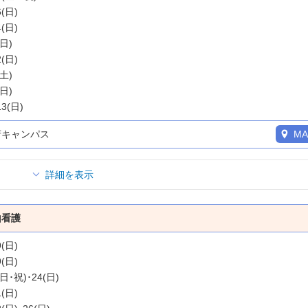
6(日)
4(日)
(日)
2(日)
(土)
(日)
13(日)
府キャンパス
MA
詳細を表示
山看護
9(日)
9(日)
(日･祝)･24(日)
1(日)