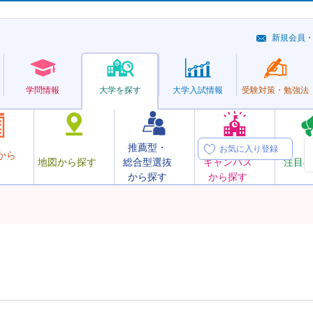
新規会員
学問情報
大学を探す
大学
入試情報
受験対策・
勉強法
推薦型・
オープン
お気に入り登録
から
地図から探す
総合型選抜
キャンパス
注目の
から探す
から探す