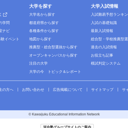
大学を探す
大学入試情報
く
大学名から探す
入試難易予想ランキ
の学問
都道府県から探す
入試の基礎知識
室ナビ
各種条件から探す
最新入試情報
体験イベント
地図から探す
総合型・学校推薦型
推薦型・総合型選抜から探す
過去の入試情報
オープンキャンパスから探す
お役立ち記事
注目の大学
模試判定システム
大学の今 トピック＆レポート
生の方へ
お問い合わせ
広告掲載について
サイトマップ
サ
© Kawaijuku Educational Information Network
河合塾グループサイトのご案内