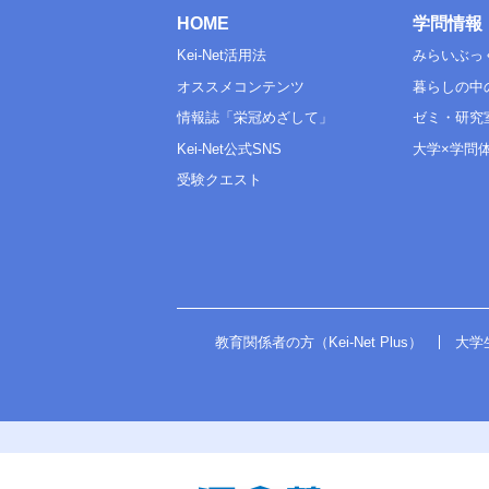
HOME
学問情報
Kei-Net活用法
みらいぶっ
オススメコンテンツ
暮らしの中
情報誌「栄冠めざして」
ゼミ・研究
Kei-Net公式SNS
大学×学問
受験クエスト
教育関係者の方（Kei-Net Plus）
大学