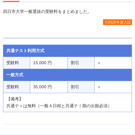
四日市大学一般選抜の受験料をまとめました。
※2026年度入試
共通テスト利用方式
受験料
15,000 円
割引
○
一般方式
受験料
35,000 円
割引
○
【備考】
共通テ＋は無料（一般Ａ日程と共通テⅠ期の出願必須）