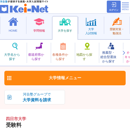
ログイン
大学
受験対策・
HOME
学問情報
大学を探す
入試情報
勉強法
推薦型・
オ
よっかいち
大学名から
都道府県か
各種条件か
地図から探
総合型選抜
キ
四日市大学
探す
ら探す
ら探す
す
私立
から探す
か
お気に入り
大学情報
メニュー
河合塾グループで
大学資料を請求
四日市大学
受験料