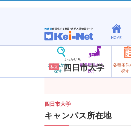
HOME
よっかいち
大学名から
都道府県から
各種条件
四日市大学
私立
探す
探す
探す
四日市大学
キャンパス所在地