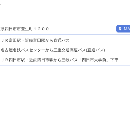
。
重県四日市市萱生町１２００
MA
ＪＲ富田駅・近鉄富田駅から直通バス
名古屋名鉄バスセンターから三重交通高速バス(直通バス)
ＪＲ四日市駅・近鉄四日市駅から三岐バス「四日市大学前」下車