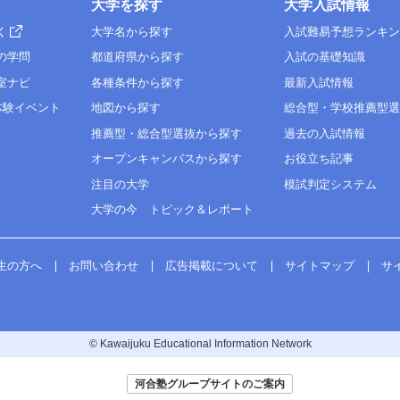
大学を探す
大学入試情報
く
大学名から探す
入試難易予想ランキ
の学問
都道府県から探す
入試の基礎知識
室ナビ
各種条件から探す
最新入試情報
体験イベント
地図から探す
総合型・学校推薦型
推薦型・総合型選抜から探す
過去の入試情報
オープンキャンパスから探す
お役立ち記事
注目の大学
模試判定システム
大学の今 トピック＆レポート
生の方へ
お問い合わせ
広告掲載について
サイトマップ
サ
© Kawaijuku Educational Information Network
河合塾グループサイトのご案内