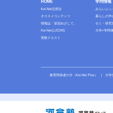
HOME
学問情報
Kei-Net活用法
みらいぶっ
オススメコンテンツ
暮らしの中
情報誌「栄冠めざして」
ゼミ・研究
Kei-Net公式SNS
大学×学問
受験クエスト
教育関係者の方（Kei-Net Plus）
大学