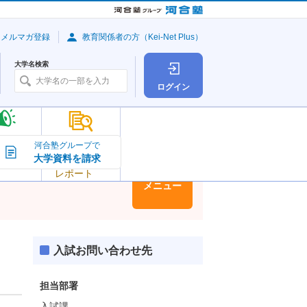
・メルマガ登録
教育関係者の方（Kei-Net Plus）
大学名検索
ログイン
大学の今
河合塾グループで
大学資料を請求
大学
トピック＆
レポート
大学情報
メニュー
入試お問い合わせ先
担当部署
入試課