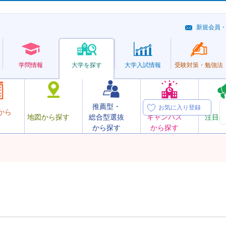
新規会員
学問情報
大学を探す
大学
入試情報
受験対策・
勉強法
推薦型・
オープン
お気に入り登録
から
地図から探す
総合型選抜
キャンパス
注目の
から探す
から探す