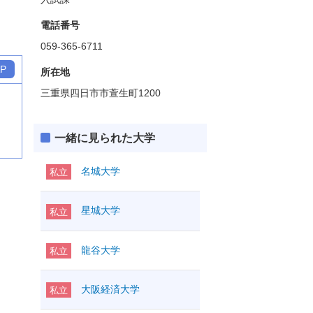
電話番号
059-365-6711
P
所在地
三重県四日市市萱生町1200
一緒に見られた大学
名城大学
私立
星城大学
私立
龍谷大学
私立
大阪経済大学
私立