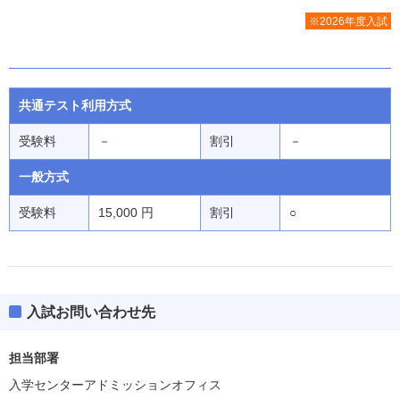
※2026年度入試
共通テスト利用方式
受験料
－
割引
－
一般方式
受験料
15,000 円
割引
○
入試お問い合わせ先
担当部署
入学センターアドミッションオフィス