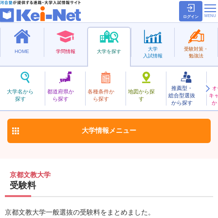
ログイン
大学
受験対策・
HOME
学問情報
大学を探す
入試情報
勉強法
推薦型・
オ
きょうとぶんきょう
大学名から
都道府県か
各種条件か
地図から探
総合型選抜
キ
京都文教大学
探す
ら探す
ら探す
す
私立
から探す
か
お気に入り
大学情報
メニュー
京都文教大学
受験料
京都文教大学一般選抜の受験料をまとめました。