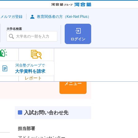
・メルマガ登録
教育関係者の方（Kei-Net Plus）
大学名検索
ログイン
大学の今
河合塾グループで
大学資料を請求
大学
トピック＆
レポート
大学情報
メニュー
入試お問い合わせ先
担当部署
アドミッションセンター