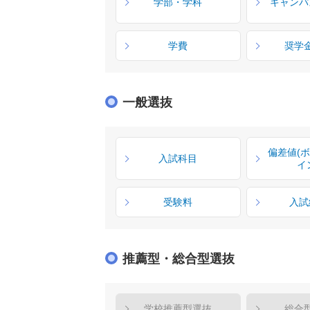
学部・学科
キャンパ
学費
奨学
一般選抜
偏差値(
入試科目
イ
受験料
入試
推薦型・総合型選抜
学校推薦型選抜
総合