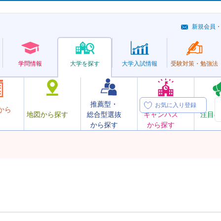
新規会員
学問情報
大学を探す
大学
入試情報
受験対策・
勉強法
推薦型・
オープン
お気に入り登録
から
地図から探す
総合型選抜
キャンパス
注目の
から探す
から探す