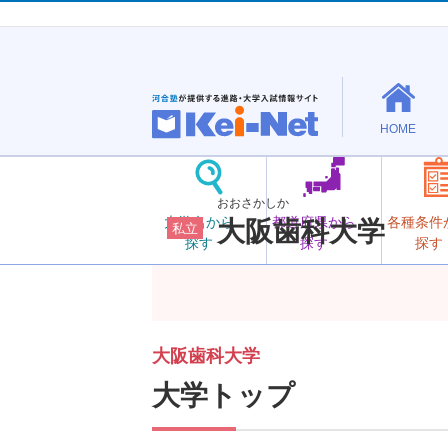
HOME
おおさかしか
大学名から
都道府県から
各種条件
大阪歯科大学
私立
探す
探す
探す
大阪歯科大学
大学トップ