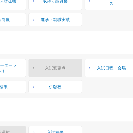
ス所在地
取得可能資格
ス
金制度
進学・就職実績
ボーダーラ
入試変更点
入試日程・会場
ン)
結果
併願校
型選抜
入試結果