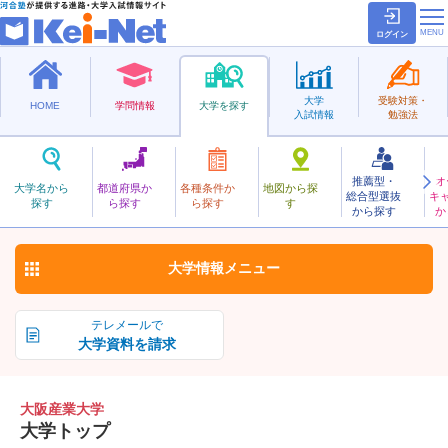
ログイン
大学
受験対策・
HOME
学問情報
大学を探す
入試情報
勉強法
推薦型・
オ
おおさかさんぎょう
大学名から
都道府県か
各種条件か
地図から探
総合型選抜
キ
大阪産業大学
探す
ら探す
ら探す
す
私立
から探す
か
お気に入り
大学情報
メニュー
テレメールで
大学資料を請求
大阪産業大学
大学トップ