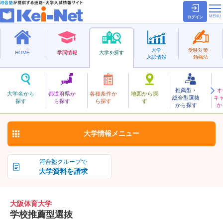
ログイン
大学
受験対策・
HOME
学問情報
大学を探す
入試情報
勉強法
推薦型・
オ
おおさかたいいく
大学名から
都道府県か
各種条件か
地図から探
総合型選抜
キ
大阪体育大学
探す
ら探す
ら探す
す
私立
から探す
か
お気に入り
大学情報
メニュー
河合塾グループで
大学資料を請求
大阪体育大学
学校推薦型選抜