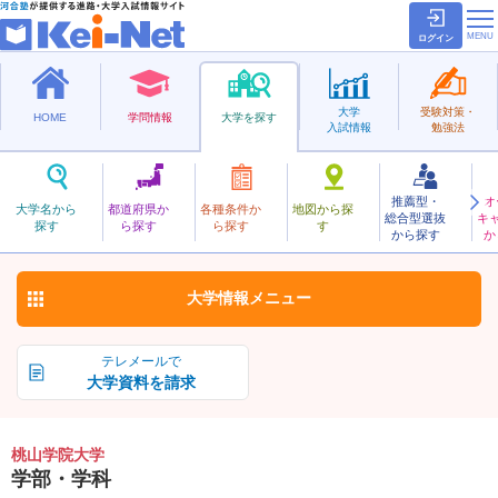
ログイン
大学
受験対策・
HOME
学問情報
大学を探す
入試情報
勉強法
推薦型・
オ
ももやまがくいん
大学名から
都道府県か
各種条件か
地図から探
総合型選抜
キ
桃山学院大学
探す
ら探す
ら探す
す
私立
から探す
か
お気に入り
大学情報
メニュー
テレメールで
大学資料を請求
桃山学院大学
学部・学科