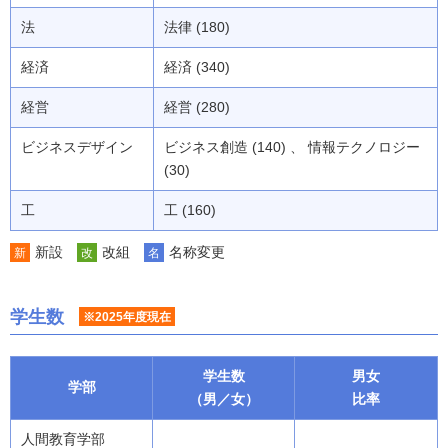
法
法律 (180)
経済
経済 (340)
経営
経営 (280)
ビジネスデザイン
ビジネス創造 (140) 、 情報テクノロジー
(30)
工
工 (160)
新設
改組
名称変更
新
改
名
学生数
※2025年度現在
学生数
男女
学部
（男／女）
比率
人間教育学部