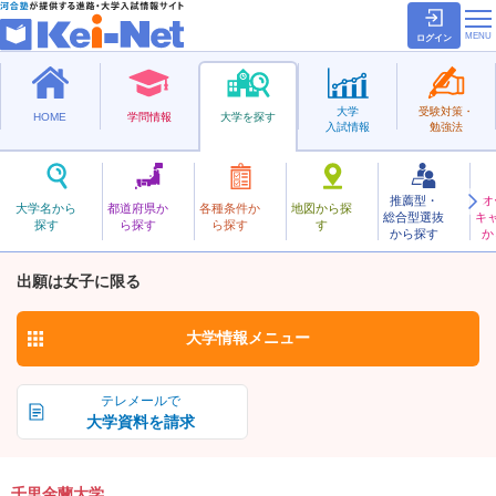
ログイン
大学
受験対策・
HOME
学問情報
大学を探す
入試情報
勉強法
推薦型・
オ
せんりきんらん
大学名から
都道府県か
各種条件か
地図から探
総合型選抜
キ
千里金蘭大学
探す
ら探す
ら探す
す
私立
から探す
か
お気に入り
出願は女子に限る
大学情報
メニュー
テレメールで
大学資料を請求
千里金蘭大学