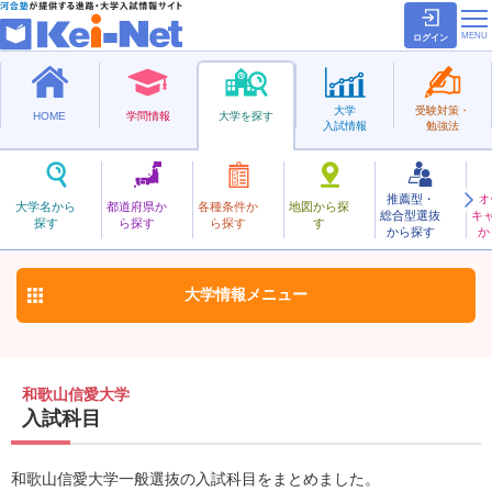
ログイン
大学
受験対策・
HOME
学問情報
大学を探す
入試情報
勉強法
推薦型・
オ
わかやましんあい
大学名から
都道府県か
各種条件か
地図から探
総合型選抜
キ
和歌山信愛大学
探す
ら探す
ら探す
す
私立
から探す
か
お気に入り
大学情報
メニュー
和歌山信愛大学
入試科目
和歌山信愛大学一般選抜の入試科目をまとめました。