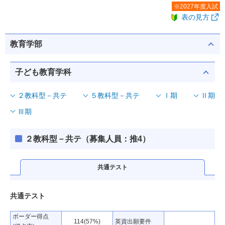
※2027年度入試
表の見方
教育学部
子ども教育学科
２教科型－共テ
５教科型－共テ
Ⅰ期
Ⅱ期
Ⅲ期
２教科型－共テ（募集人員：推4）
共通テスト
共通テスト
ボーダー得点
114(57%)
英資出願要件