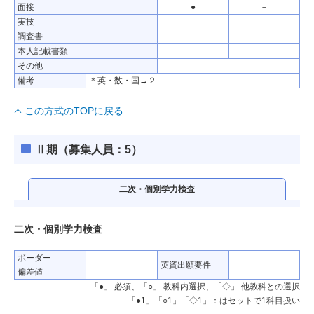
面接
●
－
実技
調査書
本人記載書類
その他
備考
＊英・数・国→２
この方式のTOPに戻る
Ⅱ期（募集人員：5）
二次・個別学力検査
二次・個別学力検査
ボーダー
英資出願要件
偏差値
「●」:必須、「○」:教科内選択、「◇」:他教科との選択
「●1」「○1」「◇1」：はセットで1科目扱い