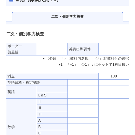
二次・個別学力検査
二次・個別学力検査
ボーダー
英資出願要件
偏差値
「●」:必須、「○」:教科内選択、「◇」:他教科との選択
「●1」「○1」「◇1」：はセットで1科目扱い
満点
100
英語資格・検定試験
英語
L＆S
Ⅰ
Ⅱ
Ⅲ
A
数学
B
C