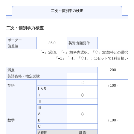
二次・個別学力検査
二次・個別学力検査
ボーダー
35.0
英資出願要件
偏差値
「●」:必須、「○」:教科内選択、「◇」:他教科との選択
「●1」「○1」「◇1」：はセットで1科目扱い
満点
200
英語資格・検定試験
◇
英語
（100）
L＆S
Ⅰ
◇
Ⅱ
Ⅲ
A
◇
数学
B
（100）
C
A範囲
図 場