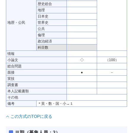
歴史総合
地理
日本史
地歴・公民
世界史
公共
倫理
政治経済
科目数
情報
小論文
◇
（100）
総合問題
面接
●
－
実技
調査書
本人記載書類
その他
備考
＊英・数・国・小→１
この方式のTOPに戻る
Ⅲ期（募集人員：3）