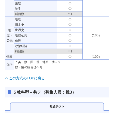
生物
◇
地学
◇
科目数
＊1
地理
◇
日本史
◇
世界史
◇
地
歴・
地歴公共
◇
（100）
公民
倫理
◇
政治経済
◇
科目数
＊1
情報Ⅰ
◇
（100）
＊英・数・国・理・地公・情→２
備考
数・情の組合せ不可
この方式のTOPに戻る
５教科型－共テ（募集人員：推3）
共通テスト