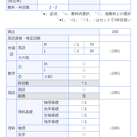
(得点率)
教科・科目数
2－2
「●」:必須、「○」:教科内選択、「◇」:他教科との選択
「●1」「○1」「◇1」：はセットで1科目扱い
満点
200
英語資格・検定試験
R
◇1
70
英語
外国
L
◇1
30
（100）
語
その他
IA
◇
①
I
◇
数学
（100）
②
ⅡBC
◇
科目数
＊1
国語
◇
国語
（100）
範囲
現
物理基礎
◇1
化学基礎
◇1
理科基礎
生物基礎
◇1
地学基礎
◇1
理科
物理
◇
（100）
化学
◇