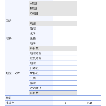
A範囲
B範囲
C範囲
国語
範囲
物理
化学
理科
生物
地学
科目数
地理総合
歴史総合
地理
日本史
地歴・公民
世界史
公共
倫理
政治経済
科目数
情報
小論文
●
100