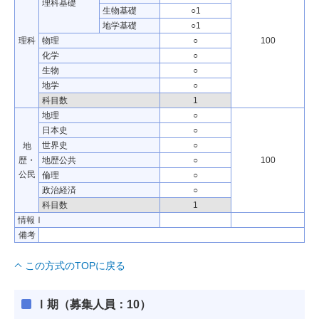
理科基礎
生物基礎
○1
地学基礎
○1
理科
物理
○
100
化学
○
生物
○
地学
○
科目数
1
地理
○
日本史
○
世界史
○
地
歴・
地歴公共
○
100
公民
倫理
○
政治経済
○
科目数
1
情報Ⅰ
備考
この方式のTOPに戻る
Ⅰ期（募集人員：10）