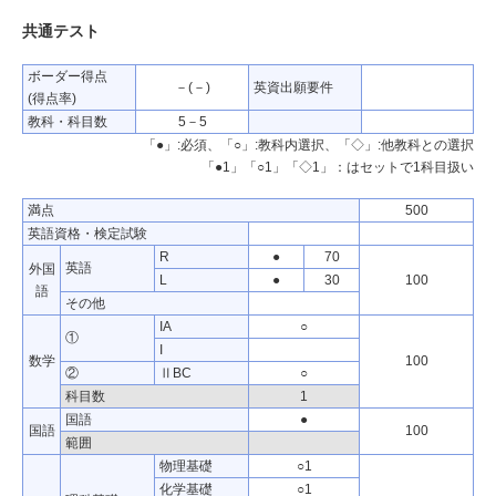
共通テスト
ボーダー得点
－(－)
英資出願要件
(得点率)
教科・科目数
5－5
「●」:必須、「○」:教科内選択、「◇」:他教科との選択
「●1」「○1」「◇1」：はセットで1科目扱い
満点
500
英語資格・検定試験
R
●
70
英語
外国
L
●
30
100
語
その他
IA
○
①
I
数学
100
②
ⅡBC
○
科目数
1
国語
●
国語
100
範囲
物理基礎
○1
化学基礎
○1