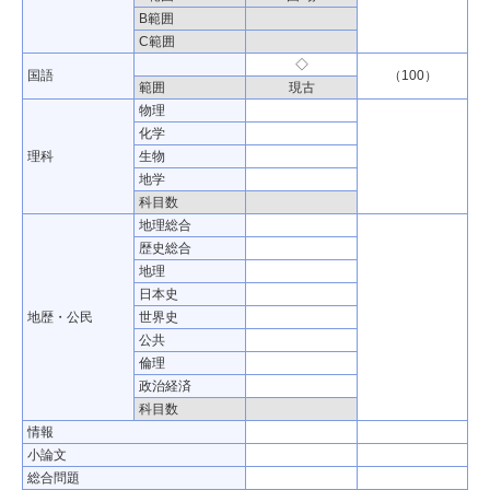
B範囲
C範囲
◇
国語
（100）
範囲
現古
物理
化学
理科
生物
地学
科目数
地理総合
歴史総合
地理
日本史
地歴・公民
世界史
公共
倫理
政治経済
科目数
情報
小論文
総合問題