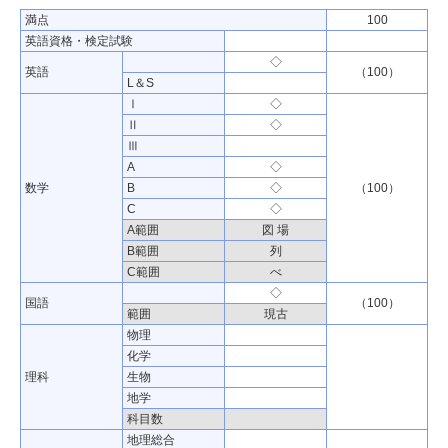
満点
100
英語資格・検定試験
◇
英語
（100）
L＆S
Ⅰ
◇
Ⅱ
◇
Ⅲ
A
◇
数学
B
◇
（100）
C
◇
A範囲
図 場
B範囲
列
C範囲
べ
◇
国語
（100）
範囲
現古
物理
化学
理科
生物
地学
科目数
地理総合