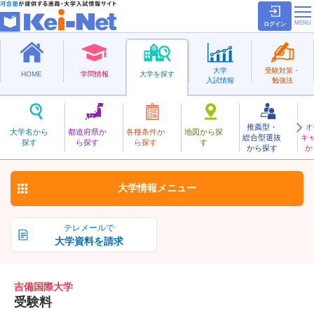
ログイン
大学
受験対策・
HOME
学問情報
大学を探す
入試情報
勉強法
推薦型・
オ
きびこくさい
大学名から
都道府県か
各種条件か
地図から探
総合型選抜
キ
吉備国際大学
探す
ら探す
ら探す
す
私立
から探す
か
お気に入り
大学情報
メニュー
テレメールで
大学資料を請求
吉備国際大学
受験料