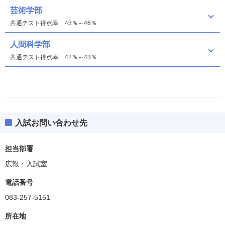
芸術学部
共通テスト得点率
43％～46％
人間科学部
共通テスト得点率
42％～43％
入試お問い合わせ先
医療学部
担当部署
芸術学部
広報・入試室
人間科学部
電話番号
偏差値
35.0(BF除く)
083-257-5151
所在地