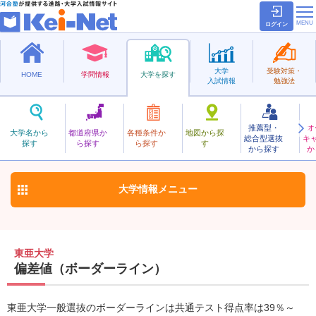
ログイン
大学
受験対策・
HOME
学問情報
大学を探す
入試情報
勉強法
推薦型・
オ
とうあ
大学名から
都道府県か
各種条件か
地図から探
総合型選抜
キ
東亜大学
探す
ら探す
ら探す
す
私立
から探す
か
お気に入り
大学情報
メニュー
東亜大学
偏差値（ボーダーライン）
東亜大学一般選抜のボーダーラインは共通テスト得点率は39％～