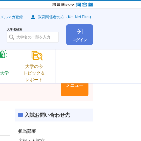
・メルマガ登録
教育関係者の方（Kei-Net Plus）
大学名検索
ログイン
大学の今
大学
トピック＆
レポート
大学情報
メニュー
入試お問い合わせ先
担当部署
広報・入試室