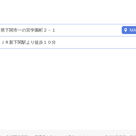
口県下関市一の宮学園町２－１
MA
ＪＲ新下関駅より徒歩１０分