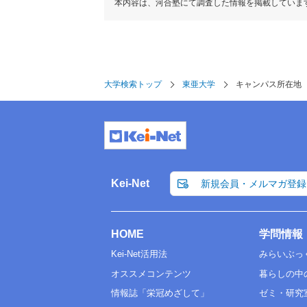
本内容は、河合塾にて調査した情報を掲載していま
大学検索トップ
東亜大学
キャンパス所在地
Kei-Net
新規会員・メルマガ登録
HOME
学問情報
Kei-Net活用法
みらいぶっ
オススメコンテンツ
暮らしの中
情報誌「栄冠めざして」
ゼミ・研究