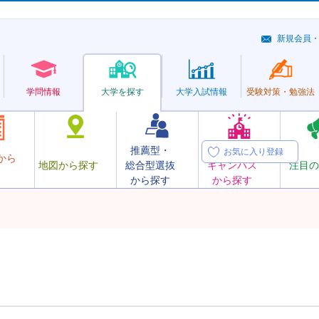
新規会員
学問情報
大学を探す
大学
入試情報
受験対策・
勉強法
推薦型・
オープン
お気に入り登録
から
地図から探す
総合型選抜
キャンパス
注目の
から探す
から探す