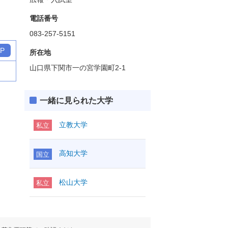
電話番号
083-257-5151
P
所在地
山口県下関市一の宮学園町2-1
一緒に見られた大学
立教大学
私立
高知大学
国立
松山大学
私立