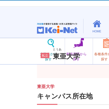
HOME
とうあ
大学名から
都道府県から
各種条件
東亜大学
私立
探す
探す
探す
東亜大学
キャンパス所在地