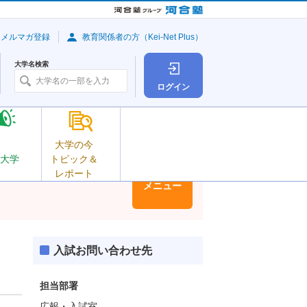
・メルマガ登録
教育関係者の方（Kei-Net Plus）
大学名検索
ログイン
大学の今
大学
トピック＆
レポート
大学情報
メニュー
入試お問い合わせ先
担当部署
広報・入試室