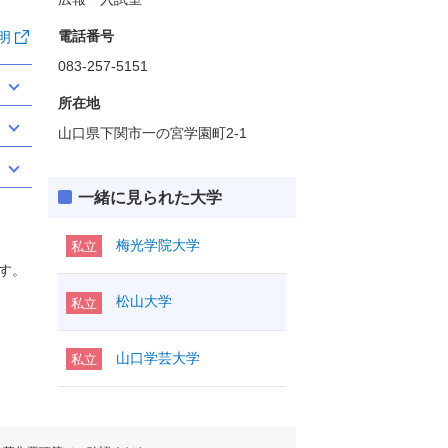
電話番号
明
083-257-5151
所在地
山口県下関市一の宮学園町2-1
一緒に見られた大学
梅光学院大学
私立
す。
松山大学
私立
山口学芸大学
私立