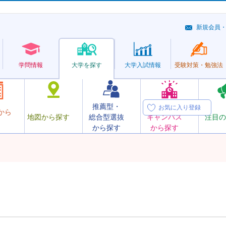
新規会員
学問情報
大学を探す
大学
入試情報
受験対策・
勉強法
推薦型・
オープン
お気に入り登録
から
地図から探す
総合型選抜
キャンパス
注目の
から探す
から探す