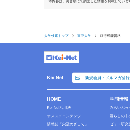
本内容は、河合塾にて調査した情報を掲載していま
大学検索トップ
東亜大学
取得可能資格
Kei-Net
新規会員・メルマガ登録
HOME
学問情報
Kei-Net活用法
みらいぶっ
オススメコンテンツ
暮らしの中
情報誌「栄冠めざして」
ゼミ・研究