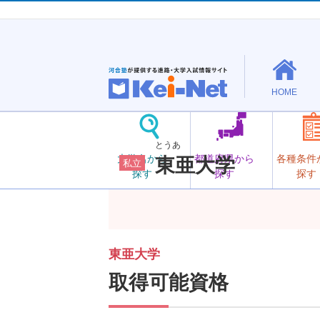
HOME
とうあ
大学名から
都道府県から
各種条件
東亜大学
私立
探す
探す
探す
東亜大学
取得可能資格