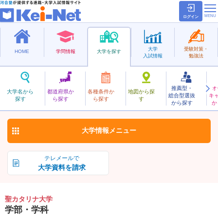
ログイン
大学
受験対策・
HOME
学問情報
大学を探す
入試情報
勉強法
推薦型・
オ
せいかたりな
大学名から
都道府県か
各種条件か
地図から探
総合型選抜
キ
聖カタリナ大学
探す
ら探す
ら探す
す
私立
から探す
か
お気に入り
大学情報
メニュー
テレメールで
大学資料を請求
聖カタリナ大学
学部・学科