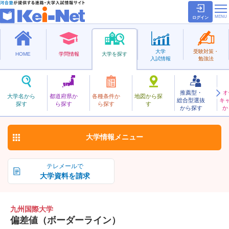
ログイン
大学
受験対策・
HOME
学問情報
大学を探す
入試情報
勉強法
推薦型・
オ
きゅうしゅうこくさい
大学名から
都道府県か
各種条件か
地図から探
総合型選抜
キ
九州国際大学
探す
ら探す
ら探す
す
私立
から探す
か
お気に入り
大学情報
メニュー
テレメールで
大学資料を請求
九州国際大学
偏差値（ボーダーライン）