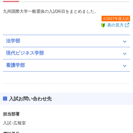
九州国際大学一般選抜の入試科目をまとめました。
※2027年度入試
表の見方
法学部
現代ビジネス学部
看護学部
共通テスト
一般
共通テスト（募集人員：30）
入試お問い合わせ先
一般（募集人員：－）
共通テスト
担当部署
共通テスト
二次・個別学力検査
入試･広報室
ボーダー得点
164(41%)
英資出願要件