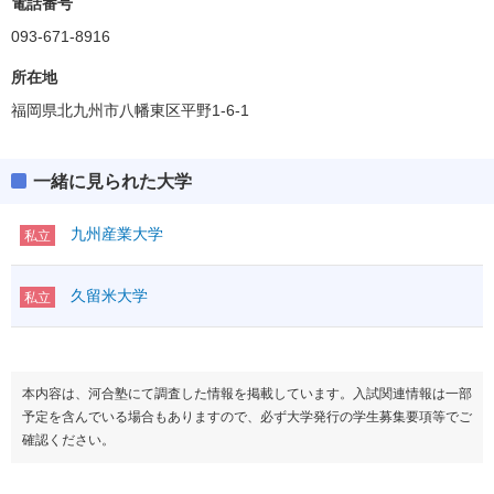
二次・個別学力検査
電話番号
(得点率)
教科・科目数
1,2－2
093-671-8916
ボーダー
「●」:必須、「○」:教科内選択、「◇」:他教科との選択
英資出願要件
偏差値
「●1」「○1」「◇1」：はセットで1科目扱い
所在地
「●」:必須、「○」:教科内選択、「◇」:他教科との選択
福岡県北九州市八幡東区平野1-6-1
「●1」「○1」「◇1」：はセットで1科目扱い
満点
400
英語資格・検定試験
△加点
20
満点
－
R
◇1
100
英語
外国
一緒に見られた大学
英語資格・検定試験
L
◇1
100
（200）
語
その他
英語
L＆S
九州産業大学
IA
◇
私立
①
Ⅰ
I
◇
数学
（200～400）
Ⅱ
②
ⅡBC
◇
久留米大学
私立
Ⅲ
科目数
＊2
A
国語
◇
国語
（200）
数学
B
範囲
C
物理基礎
◇1
A範囲
本内容は、河合塾にて調査した情報を掲載しています。入試関連情報は一部
化学基礎
◇1
理科基礎
B範囲
予定を含んでいる場合もありますので、必ず大学発行の学生募集要項等でご
生物基礎
◇1
C範囲
確認ください。
地学基礎
◇1
理科
物理
◇
（200～400）
国語
範囲
化学
◇