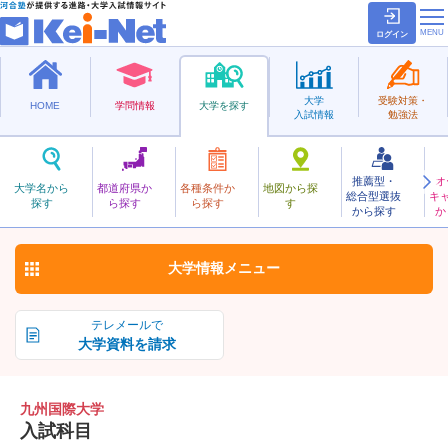
ログイン
大学
受験対策・
HOME
学問情報
大学を探す
入試情報
勉強法
推薦型・
オ
きゅうしゅうこくさい
大学名から
都道府県か
各種条件か
地図から探
総合型選抜
キ
九州国際大学
探す
ら探す
ら探す
す
私立
から探す
か
お気に入り
大学情報
メニュー
テレメールで
大学資料を請求
九州国際大学
入試科目