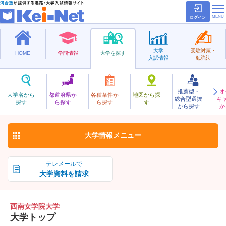
ログイン
大学
受験対策・
HOME
学問情報
大学を探す
入試情報
勉強法
推薦型・
オ
せいなんじょがくいん
大学名から
都道府県か
各種条件か
地図から探
総合型選抜
キ
西南女学院大学
探す
ら探す
ら探す
す
私立
から探す
か
お気に入り
大学情報
メニュー
テレメールで
大学資料を請求
西南女学院大学
大学トップ