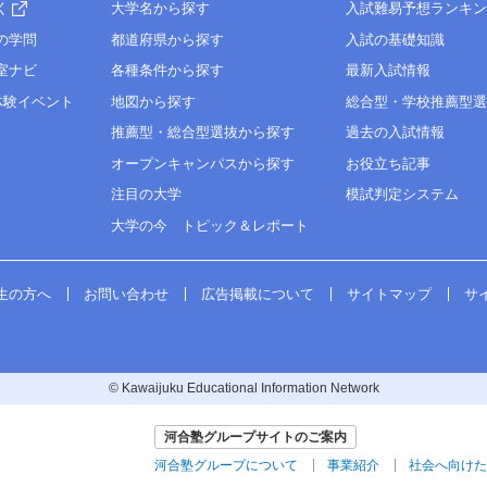
く
大学名から探す
入試難易予想ランキ
の学問
都道府県から探す
入試の基礎知識
室ナビ
各種条件から探す
最新入試情報
体験イベント
地図から探す
総合型・学校推薦型
推薦型・総合型選抜から探す
過去の入試情報
オープンキャンパスから探す
お役立ち記事
注目の大学
模試判定システム
大学の今 トピック＆レポート
生の方へ
お問い合わせ
広告掲載について
サイトマップ
サ
© Kawaijuku Educational Information Network
河合塾グループサイトのご案内
河合塾グループについて
事業紹介
社会へ向けた