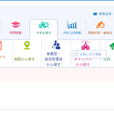
新規会員
学問情報
大学を探す
大学
入試情報
受験対策・
勉強法
推薦型・
オープン
お気に入り登録
から
地図から探す
総合型選抜
キャンパス
注目の
から探す
から探す