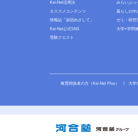
Kei-Net活用法
みらいぶっ
オススメコンテンツ
暮らしの中
情報誌「栄冠めざして」
ゼミ・研究
Kei-Net公式SNS
大学×学問
受験クエスト
教育関係者の方（Kei-Net Plus）
大学