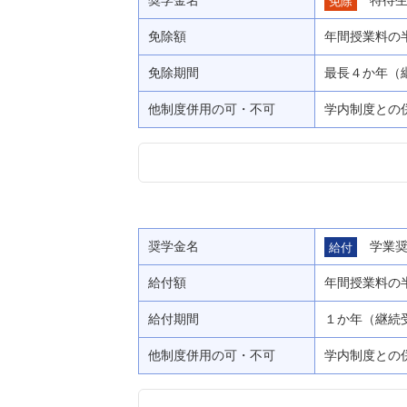
免除
免除額
年間授業料の
免除期間
最長４か年（
他制度併用の可・不可
学内制度との
奨学金名
学業
給付
給付額
年間授業料の
給付期間
１か年（継続
他制度併用の可・不可
学内制度との