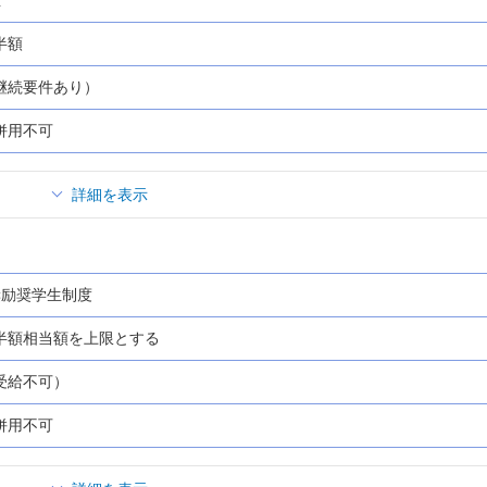
半額
継続要件あり）
併用不可
詳細を表示
奨励奨学生制度
半額相当額を上限とする
受給不可）
併用不可