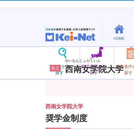
HOME
せいなんじょがくいん
大学名から
都道府県から
各種条件
西南女学院大学
私立
探す
探す
探す
西南女学院大学
奨学金制度