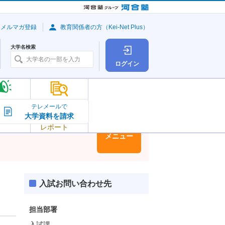
・メルマガ登録
教育関係者の方（Kei-Net Plus）
大学名検索
ログイン
大学の今
テレメールで
大学資料を請求
大学
トピック＆
レポート
大学情報
メニュー
入試お問い合わせ先
担当部署
入試課