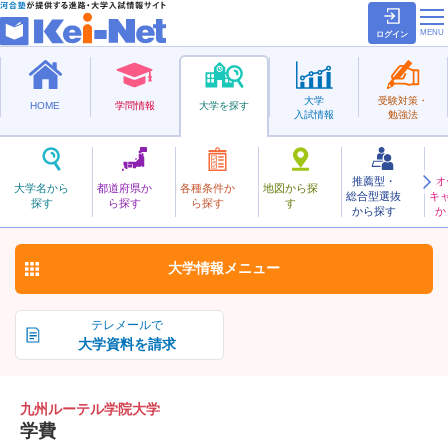
ログイン
大学
受験対策・
HOME
学問情報
大学を探す
入試情報
勉強法
推薦型・
オ
きゅうしゅうるーてるがくいん
大学名から
都道府県か
各種条件か
地図から探
総合型選抜
キ
九州ルーテル学院大学
探す
ら探す
ら探す
す
私立
から探す
か
お気に入り
大学情報
メニュー
テレメールで
大学資料を請求
九州ルーテル学院大学
学費