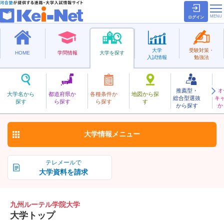
ログイン
大学
受験対策・
HOME
学問情報
大学を探す
入試情報
勉強法
推薦型・
オ
きゅうしゅうるーてるがくいん
大学名から
都道府県か
各種条件か
地図から探
総合型選抜
キ
九州ルーテル学院大学
探す
ら探す
ら探す
す
私立
から探す
か
お気に入り
大学情報
メニュー
テレメールで
大学資料を請求
九州ルーテル学院大学
大学トップ